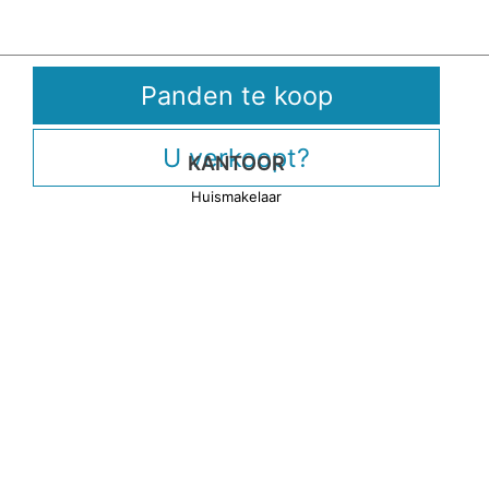
Panden te koop
U verkoopt?
KANTOOR
Huismakelaar
Scheldestraat 4
9890 Gavere
CONTACT
Tom De Maeseneire
0468 17 73 98