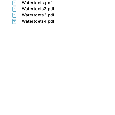
Watertoets.pdf
Watertoets2.pdf
Watertoets3.pdf
Watertoets4.pdf
Panden te koop
U verkoopt?
KANTOOR
Huismakelaar
Scheldestraat 4
9890 Gavere