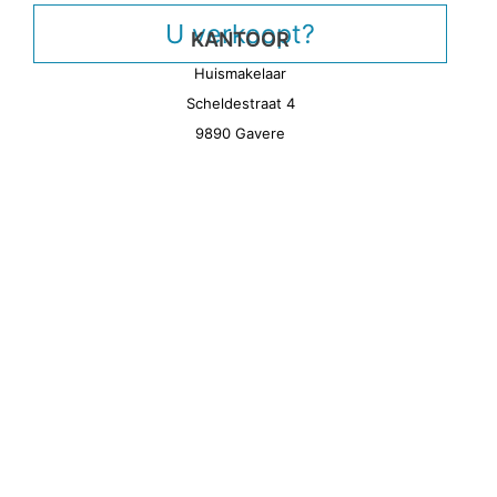
U verkoopt?
KANTOOR
Huismakelaar
Scheldestraat 4
9890 Gavere
CONTACT
Tom De Maeseneire
0468 17 73 98
info@huismakelaar.be