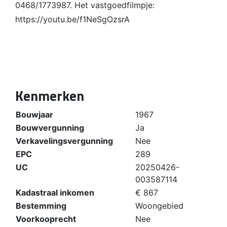
0468/1773987. Het vastgoedfilmpje:
https://youtu.be/f1NeSgOzsrA
Kenmerken
Bouwjaar
1967
Bouwvergunning
Ja
Verkavelingsvergunning
Nee
EPC
289
UC
20250426-
003587114
Kadastraal inkomen
€ 867
Bestemming
Woongebied
Voorkooprecht
Nee